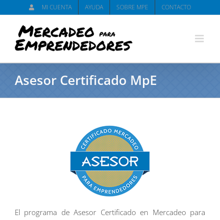
Saltar
MI CUENTA
AYUDA
SOBRE MPE
CONTACTO
al
contenido
Asesor Certificado MpE
El programa de Asesor Certificado en Mercadeo para