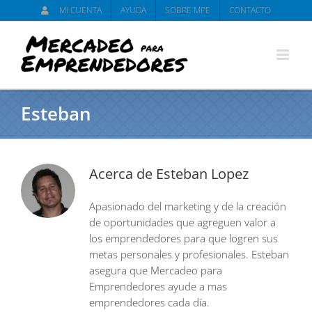
Saltar
MI CUENTA
AYUDA
SOBRE MPE
CONTACTO
al
contenido
Esteban
Acerca de
Esteban Lopez
Apasionado del marketing y de la creación
de oportunidades que agreguen valor a
los emprendedores para que logren sus
metas personales y profesionales. Esteban
asegura que Mercadeo para
Emprendedores ayude a mas
emprendedores cada día.